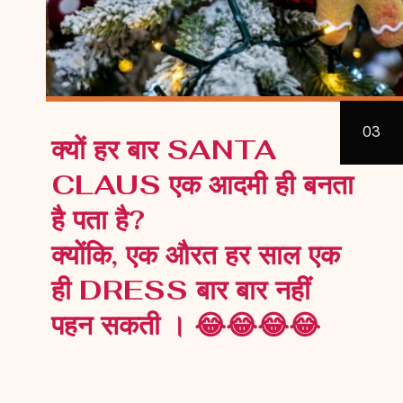
03
क्यों हर बार SANTA
CLAUS एक आदमी ही बनता
है पता है?
क्योंकि, एक औरत हर साल एक
ही DRESS बार बार नहीं
पहन सकती । 😂😂😂😂