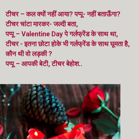
टीचर – कल क्यों नहीं आया? पप्पू- नहीं बताऊँगा?
टीचर चांटा मारकर- जल्दी बता,
पप्पू – Valentine Day पे गर्लफ्रेंड के साथ था,
टीचर - इतना छोटा होके भी गर्लफ्रेंड के साथ घूमता है,
कौन थी वो लड़की ?
पप्पू – आपकी बेटी, टीचर बेहोश..