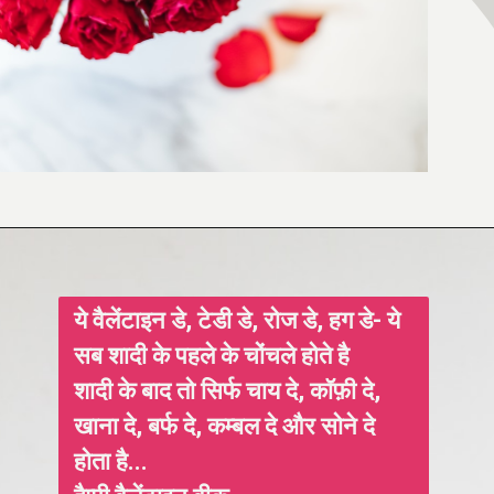
ये वैलेंटाइन डे, टेडी डे, रोज डे, हग डे- ये
सब शादी के पहले के चोंचले होते है
शादी के बाद तो सिर्फ चाय दे, कॉफ़ी दे,
खाना दे, बर्फ दे, कम्बल दे और सोने दे
होता है...