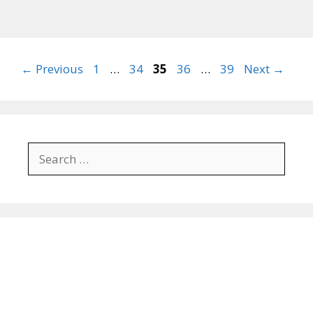
Page
Page
Page
Page
Page
←
Previous
1
…
34
35
36
…
39
Next
→
Search
for: