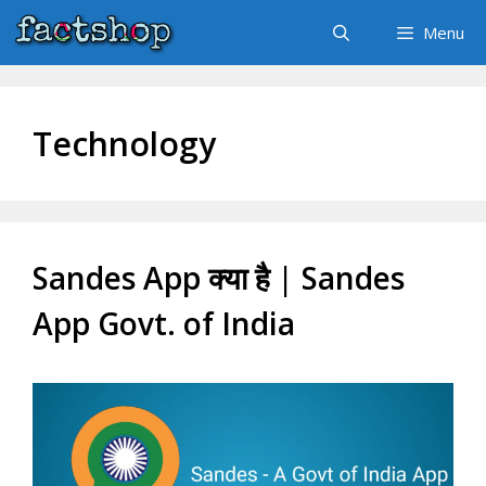
Skip
Menu
to
content
Technology
Sandes App क्या है | Sandes
App Govt. of India