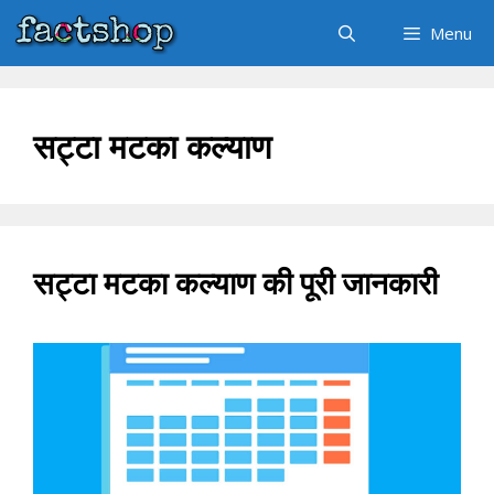
Skip
Menu
to
content
सट्टा मटका कल्याण
सट्टा मटका कल्याण की पूरी जानकारी