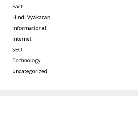
Fact
Hindi Vyakaran
Informational
Internet
SEO
Technology
uncategorized