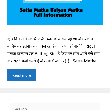
कुछ दिन से में एक चीज के ऊपर खोज कर रहा था और यकीन
मानिये यह इतना ज्यादा चल रहा है की आप नहीं मानोगे। सट्टा
मटका कल्याण एक Betting Site है जिस पर लोग अपने पैसे लगा
कर सट्टे बजी करते हैं और लाखों कमा रहे हैं। Satta Matka …
Read more
Search