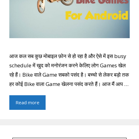
आज कल सब कुछ मोबाइल फ़ोन से हो रहा है और ऐसे में इस busy
schedule में खुद को मनोरंजन करने केलिए लोग Games खेल
रहे हैं। Bike वाले Game सबको पसंद है। बच्चो से लेकर बड़ो तक
हर कोई Bike वाला Game खेलना पसंद करते हैं। आज मैं आप …
Read more