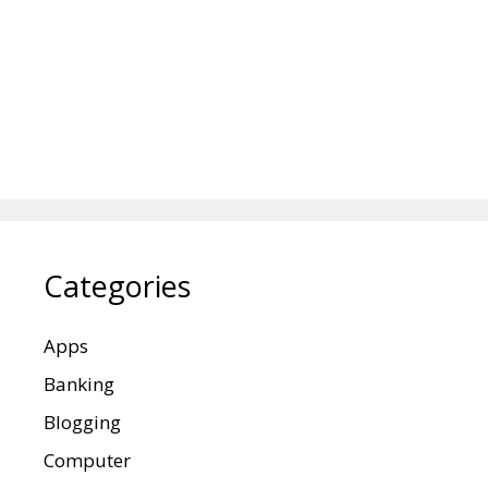
Categories
Apps
Banking
Blogging
Computer