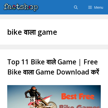
Skip
Menu
to
content
bike वाला game
Top 11 Bike वाले Game | Free
Bike वाला Game Download करें