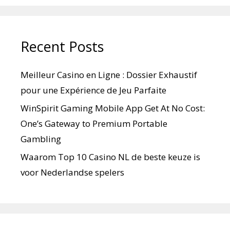
Recent Posts
Meilleur Casino en Ligne : Dossier Exhaustif
pour une Expérience de Jeu Parfaite
WinSpirit Gaming Mobile App Get At No Cost:
One’s Gateway to Premium Portable
Gambling
Waarom Top 10 Casino NL de beste keuze is
voor Nederlandse spelers