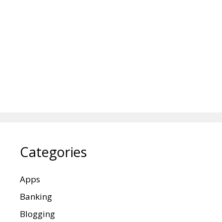
Categories
Apps
Banking
Blogging