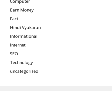
Computer
Earn Money
Fact
Hindi Vyakaran
Informational
Internet
SEO
Technology
uncategorized