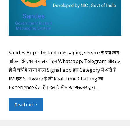
Sandes App – Instant messaging service से सब लोग
वाकिब होंगे, आज कल जो हम Whatsapp, Telegram और हल
ही में चर्चे में रहना वाला Signal app इस Category में आते हैं।
IM एक Software है जो Real Time Chatting का
Experience देता है। हल ही में भारत सरकार द्वारा …
Read more