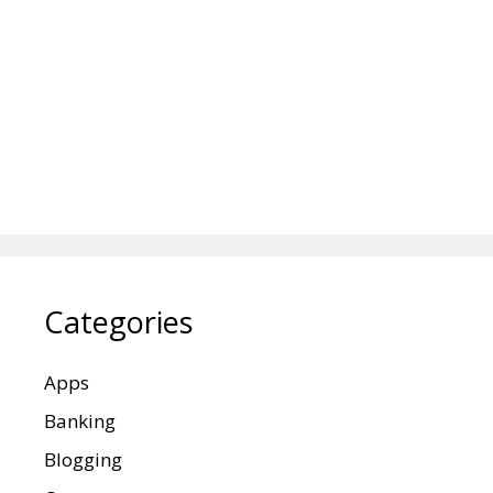
Categories
Apps
Banking
Blogging