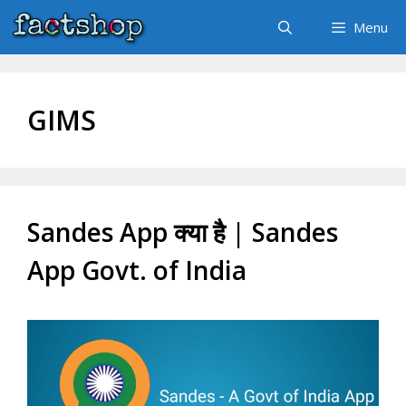
Skip
Menu
to
content
GIMS
Sandes App क्या है | Sandes
App Govt. of India