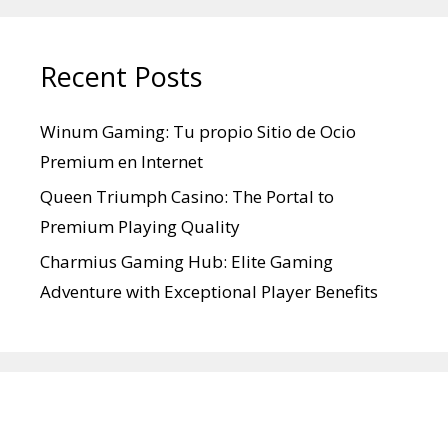
Recent Posts
Winum Gaming: Tu propio Sitio de Ocio
Premium en Internet
Queen Triumph Casino: The Portal to
Premium Playing Quality
Charmius Gaming Hub: Elite Gaming
Adventure with Exceptional Player Benefits