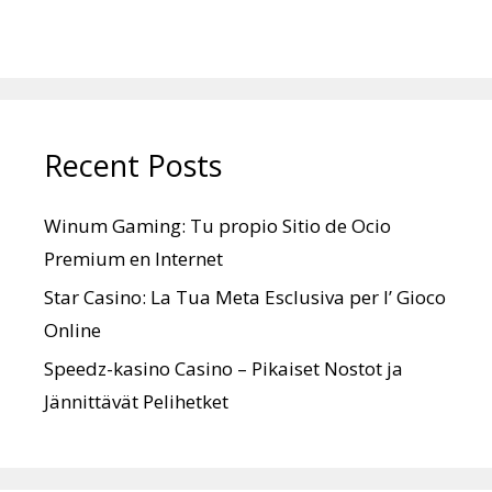
Recent Posts
Winum Gaming: Tu propio Sitio de Ocio
Premium en Internet
Star Casino: La Tua Meta Esclusiva per l’ Gioco
Online
Speedz-kasino Casino – Pikaiset Nostot ja
Jännittävät Pelihetket