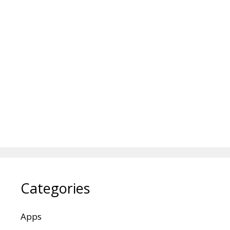
Categories
Apps