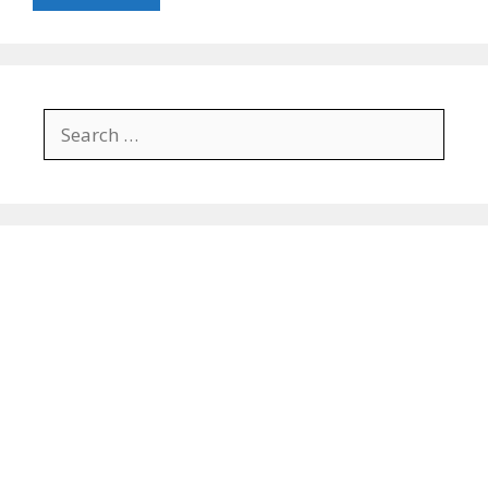
Search
for: