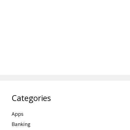
Categories
Apps
Banking