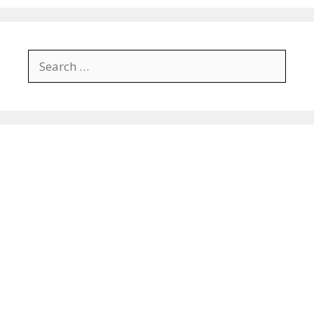
Search
for: