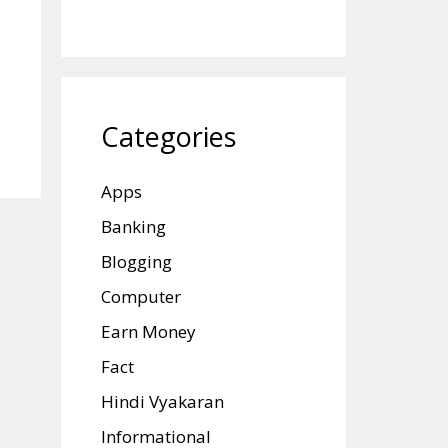
Categories
Apps
Banking
Blogging
Computer
Earn Money
Fact
Hindi Vyakaran
Informational