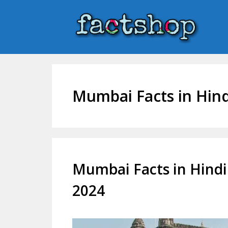
Skip
to
content
Mumbai Facts in Hind
Mumbai Facts in Hindi | मु
2024