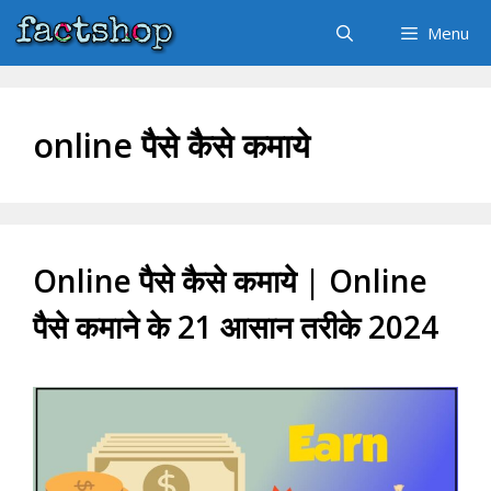
Skip
Menu
to
content
online पैसे कैसे कमाये
Online पैसे कैसे कमाये | Online
पैसे कमाने के 21 आसान तरीके 2024