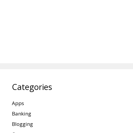
Categories
Apps
Banking
Blogging