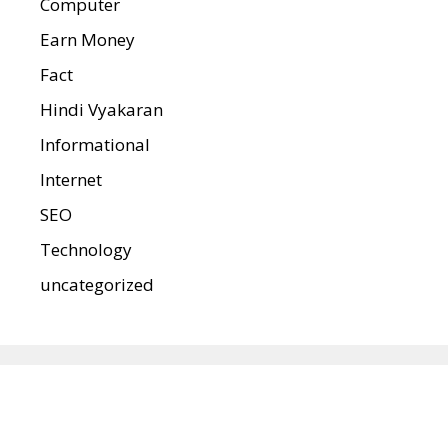
Computer
Earn Money
Fact
Hindi Vyakaran
Informational
Internet
SEO
Technology
uncategorized