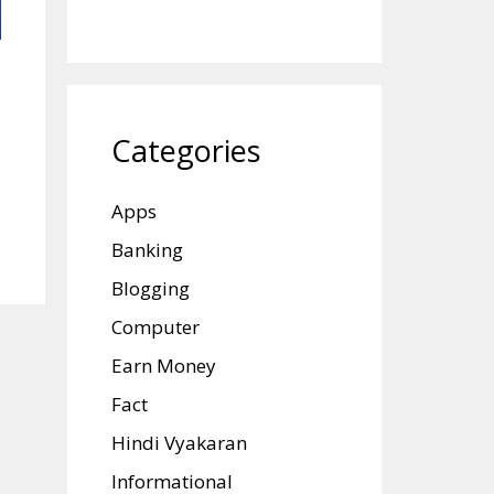
Categories
Apps
Banking
Blogging
Computer
Earn Money
Fact
Hindi Vyakaran
Informational