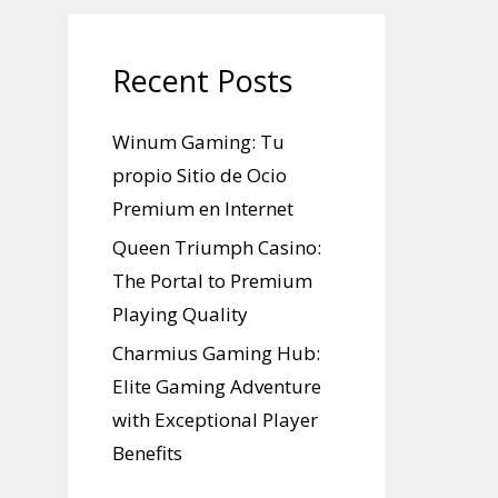
Recent Posts
Winum Gaming: Tu
propio Sitio de Ocio
Premium en Internet
Queen Triumph Casino:
The Portal to Premium
Playing Quality
Charmius Gaming Hub:
Elite Gaming Adventure
with Exceptional Player
Benefits