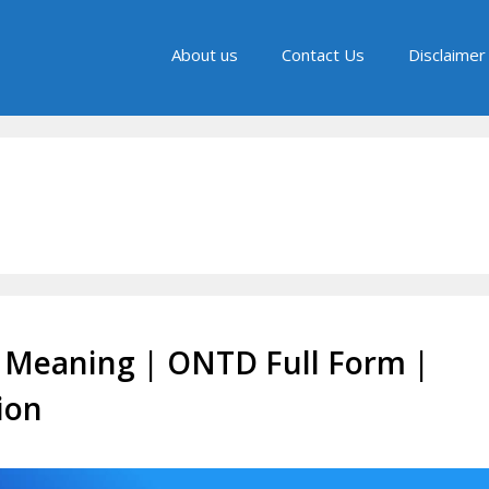
About us
Contact Us
Disclaimer
d Meaning | ONTD Full Form |
ion