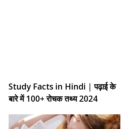
Study Facts in Hindi | पढ़ाई के
बारे में 100+ रोचक तथ्य 2024