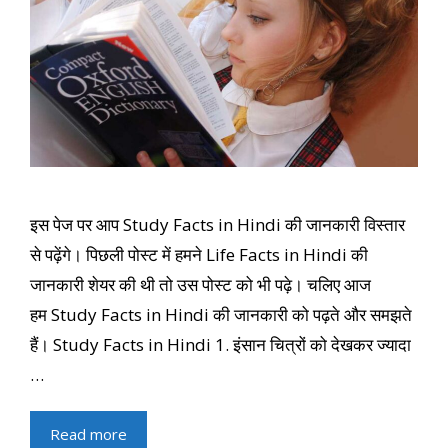
इस पेज पर आप Study Facts in Hindi की जानकारी विस्तार
से पढ़ेंगे। पिछली पोस्ट में हमने Life Facts in Hindi की
जानकारी शेयर की थी तो उस पोस्ट को भी पढ़े। चलिए आज
हम Study Facts in Hindi की जानकारी को पढ़ते और समझते
हैं। Study Facts in Hindi 1. इंसान चित्रों को देखकर ज्यादा
…
Read more