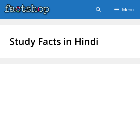
Skip
Menu
to
content
Study Facts in Hindi