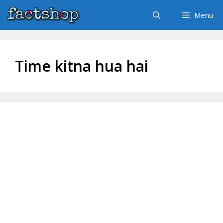
Skip
Menu
to
content
Time kitna hua hai