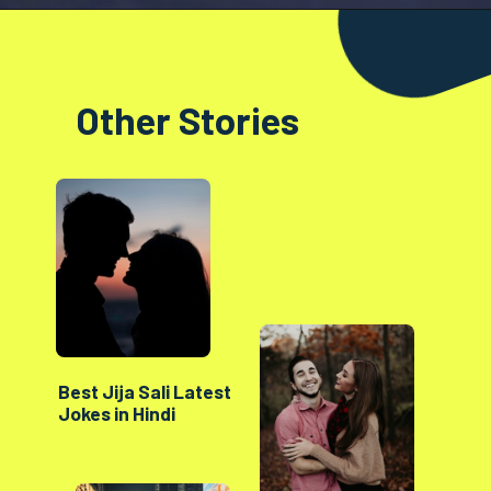
Opening
https://factshop.net/web-stories/boyfriends-jokes-in-hindi/
Other Stories
Best Jija Sali Latest
Jokes in Hindi