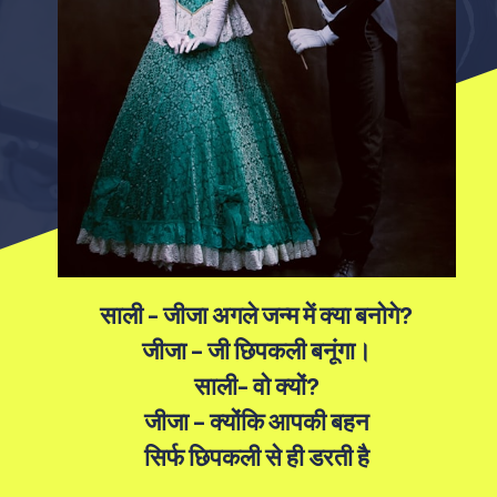
साली - जीजा अगले जन्म में क्या बनोगे?
जीजा – जी छिपकली बनूंगा।
साली- वो क्यों?
जीजा – क्योंकि आपकी बहन
सिर्फ छिपकली से ही डरती है