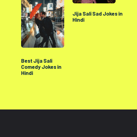
Jija Sali Sad Jokes in
Hindi
Best Jija Sali
Comedy Jokes in
Hindi