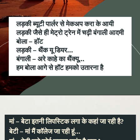
लड़की ब्यूटी पार्लर से मेकअप करा के आयी
लड़की जैसे ही मेट्रो ट्रेन में चढ़ी बंगाली आदमी
बोला – हॉट
लड़की – थैंक यू डियर…
बंगाली – अरे काहे का थैंक्यू...
हम बोला आगे से हॉट हमको उतारना है
मां – बेटा इतनी लिपस्टिक लगा के कहां जा रही है?
बेटी – मां मैं कॉलेज जा रही हूं...