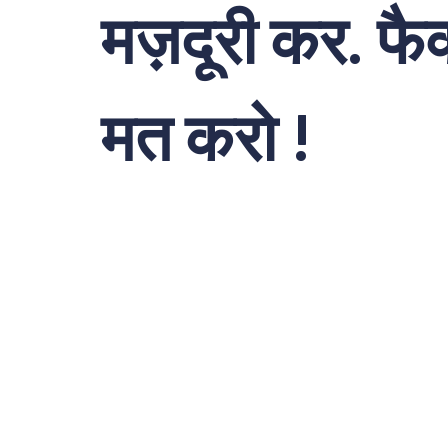
मज़दूरी कर. फै
मत करो !