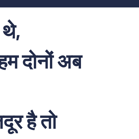
 थे,
 हम दोनों अब
़दूर है तो