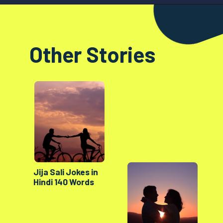
Opening
https://factshop.net/web-stories/boyfriends-jokes-in-hindi/
Other Stories
Jija Sali Jokes in
Hindi 140 Words