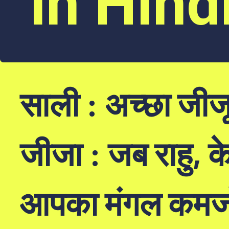
in Hind
साली : अच्छा जीजू
जीजा : जब राहु, 
आपका मंगल कमजोर