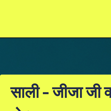
साली - जीजा जी क्