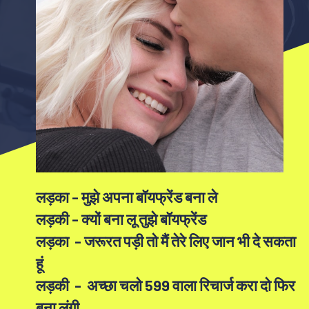
लड़का - मुझे अपना बॉयफ्रेंड बना ले
लड़की - क्यों बना लू तुझे बॉयफ्रेंड
लड़का - जरूरत पड़ी तो मैं तेरे लिए जान भी दे सकता
हूं
लड़की - अच्छा चलो 599 वाला रिचार्ज करा दो फिर
बना लूंगी