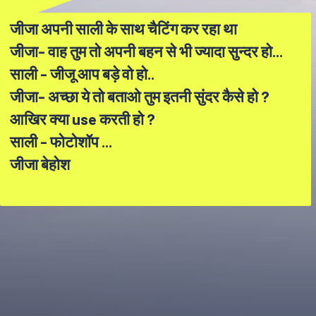
जीजा अपनी साली के साथ चैटिंग कर रहा था
जीजा- वाह तुम तो अपनी बहन से भी ज्यादा सुन्दर हो...
साली - जीजू आप बड़े वो हो..
जीजा- अच्छा ये तो बताओ तुम इतनी सुंदर कैसे हो ?
आखिर क्या use करती हो ?
साली - फोटोशॉप ...
जीजा बेहोश