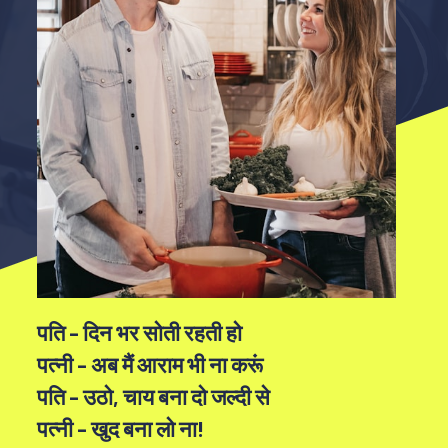
पति - दिन भर सोती रहती हो
पत्नी - अब मैं आराम भी ना करूं
पति - उठो, चाय बना दो जल्दी से
पत्नी - खुद बना लो ना!