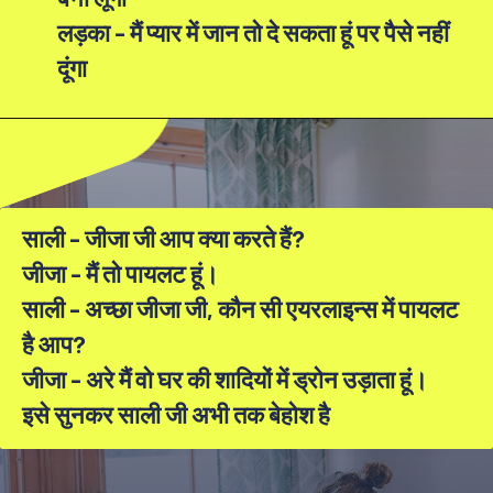
लड़का - मैं प्यार में जान तो दे सकता हूं पर पैसे नहीं
दूंगा
साली - जीजा जी आप क्या करते हैं?
जीजा - मैं तो पायलट हूं।
साली - अच्छा जीजा जी, कौन सी एयरलाइन्स में पायलट
है आप?
जीजा - अरे मैं वो घर की शादियों में ड्रोन उड़ाता हूं।
इसे सुनकर साली जी अभी तक बेहोश है