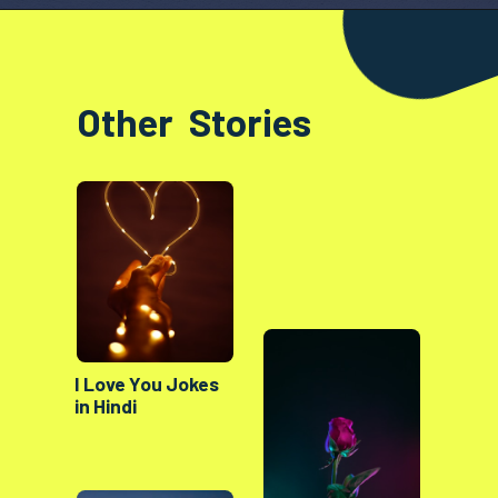
Opening
https://factshop.net/web-stories/boyfriends-jokes-in-hindi/
Other Stories
I Love You Jokes
in Hindi