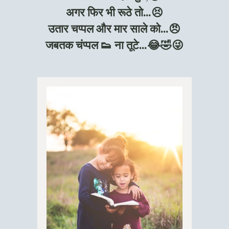
अगर फिर भी रूठे तो…😣
उतार चप्पल और मार साले को…😠
जबतक चंप्पल 👟 ना तूटे…😂🤣😜