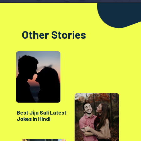
Opening
https://factshop.net/web-stories/boyfriends-jokes-in-hindi/
Other Stories
Best Jija Sali Latest
Jokes in Hindi