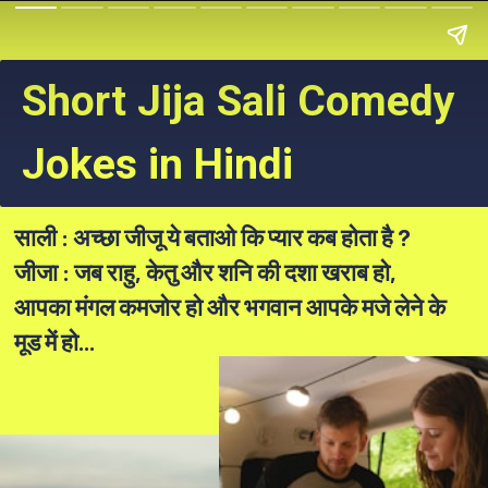
Short Jija Sali Comedy
Jokes in Hindi
साली : अच्छा जीजू ये बताओ कि प्यार कब होता है ?
जीजा : जब राहु, केतु और शनि की दशा खराब हो,
आपका मंगल कमजोर हो और भगवान आपके मजे लेने के
मूड में हो...