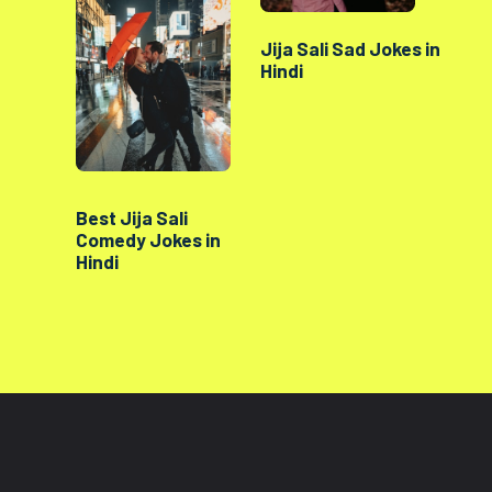
Jija Sali Sad Jokes in
Hindi
Best Jija Sali
Comedy Jokes in
Hindi