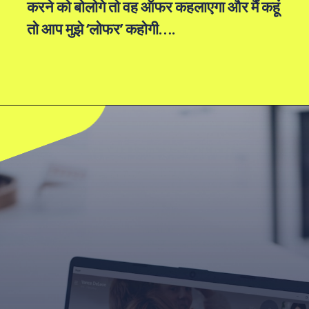
करने को बोलोगे तो वह ऑफर कहलाएगा और मैं कहूं
तो आप मुझे ‘लोफर’ कहोगी….