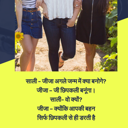
साली - जीजा अगले जन्म में क्या बनोगे?
जीजा – जी छिपकली बनूंगा।
साली- वो क्यों?
जीजा – क्योंकि आपकी बहन
सिर्फ छिपकली से ही डरती है