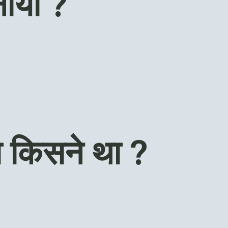
ाया ?
ा किसने था ?