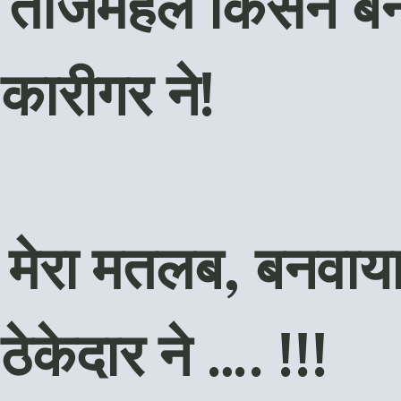
 ताजमहल किसने बन
 कारीगर ने!
 मेरा मतलब, बनवाय
ठेकेदार ने …. !!!