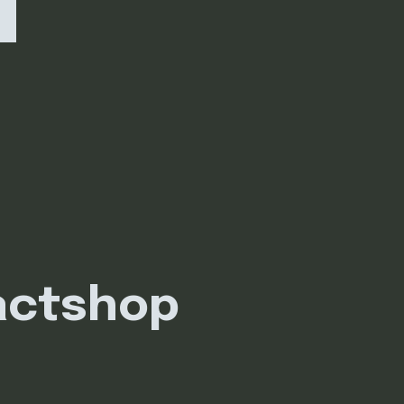
i
actshop