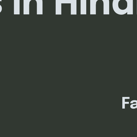
 in Hind
F