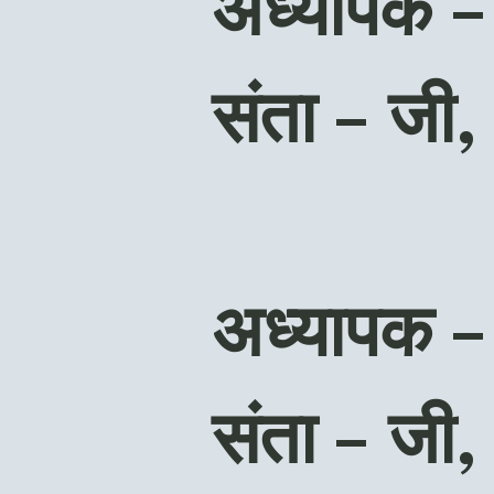
अध्यापक –
संता – जी,
अध्यापक –
संता – जी, 