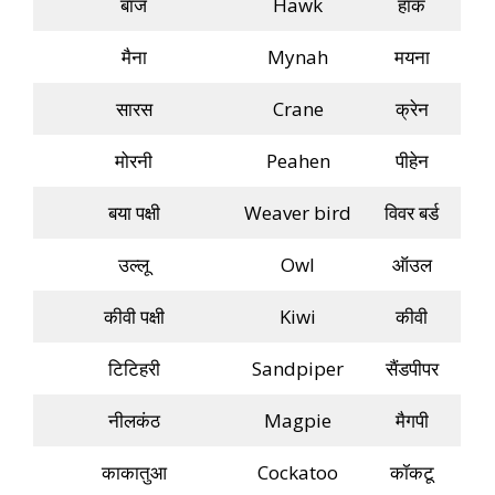
बाज
Hawk
हॉक
मैना
Mynah
मयना
सारस
Crane
क्रेन
मोरनी
Peahen
पीहेन
बया पक्षी
Weaver bird
विवर बर्ड
उल्लू
Owl
ऑउल
कीवी पक्षी
Kiwi
कीवी
टिटिहरी
Sandpiper
सैंडपीपर
नीलकंठ
Magpie
मैगपी
काकातुआ
Cockatoo
कॉकटू