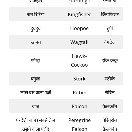
राजहंस
Flamingo
फ्लेमिंगो
राम चिरैया
Kingfisher
किंगफिशर
हुदहुद
Hoopoe
हुपी
खंजन
Wagtail
वेगटेल
Hawk-
पपीहा
हॉक ककू
Cockoo
बगुला
Stork
स्टोर्क
लाल वक्ष वाला पक्षी
Robin
रोबिन
बाज
Falcon
फ़ैलकॉन
परदेशी बाज (सबसे तेज
Peregrine
पेरिग्रीन
उड़ने वाला पक्षी)
Falcon
फ़ैलकॉन