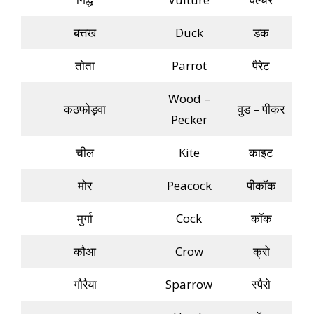
बत्तख
Duck
डक
तोता
Parrot
पैरेट
Wood –
कठफोड़वा
वुड – पीकर
Pecker
चील
Kite
काइट
मोर
Peacock
पीकॉक
मुर्गा
Cock
कॉक
कौआ
Crow
क्रो
गौरैया
Sparrow
स्पैरो