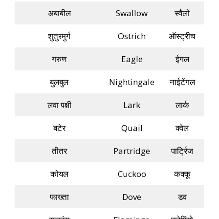
अबाबील
Swallow
स्वैलो
शुतुरमुर्ग
Ostrich
ऑस्ट्रीच
गरुण
Eagle
ईगल
बुलबुल
Nightingale
नाईटेंगल
लवा पक्षी
Lark
लार्क
बटेर
Quail
क्वेल
तीतर
Partridge
पार्ट्रिज
कोयल
Cuckoo
कक्कू
फाख्ता
Dove
डव