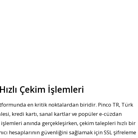
Hızlı Çekim İşlemleri
atformunda en kritik noktalardan biridir. Pinco TR, Türk
esi, kredi kartı, sanal kartlar ve popüler e-cüzdan
işlemleri anında gerçekleşirken, çekim talepleri hızlı bir
anıcı hesaplarının güvenliğini sağlamak için SSL şifreleme