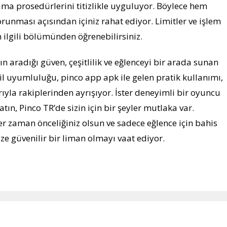
lama prosedürlerini titizlikle uyguluyor. Böylece hem
runması açısından içiniz rahat ediyor. Limitler ve işlem
n ilgili bölümünden öğrenebilirsiniz.
 aradığı güven, çeşitlilik ve eğlenceyi bir arada sunan
 uyumluluğu, pinco app apk ile gelen pratik kullanımı,
ıyla rakiplerinden ayrışıyor. İster deneyimli bir oyuncu
tın, Pinco TR’de sizin için bir şeyler mutlaka var.
zaman önceliğiniz olsun ve sadece eğlence için bahis
ize güvenilir bir liman olmayı vaat ediyor.