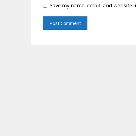
Save my name, email, and website in