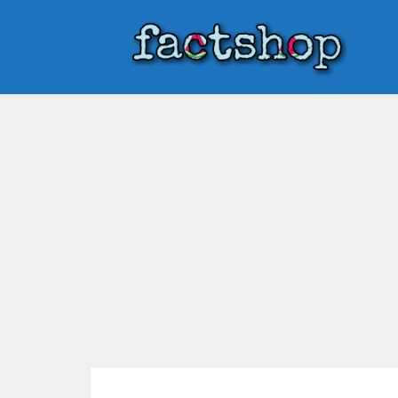
Skip
to
content