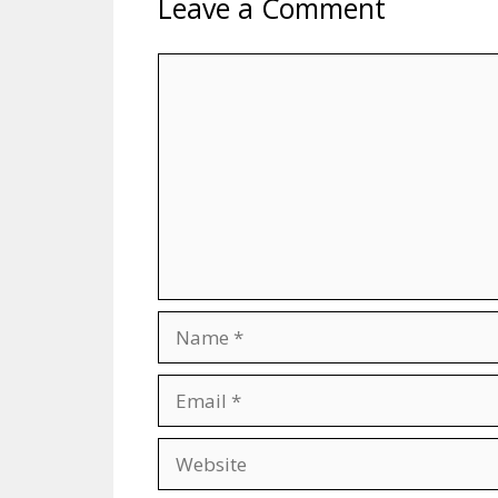
Leave a Comment
Comment
Name
Email
Website