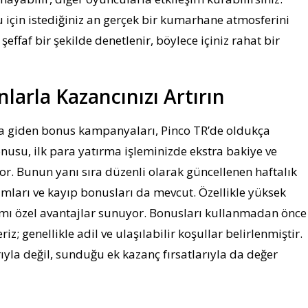
u için istediğiniz an gerçek bir kumarhane atmosferini
şeffaf bir şekilde denetlenir, böylece içiniz rahat bir
arla Kazancınızı Artırın
a giden bonus kampanyaları, Pinco TR’de oldukça
onusu, ilk para yatırma işleminizde ekstra bakiye ve
or. Bunun yanı sıra düzenli olarak güncellenen haftalık
mları ve kayıp bonusları da mevcut. Özellikle yüksek
mı özel avantajlar sunuyor. Bonusları kullanmadan önce
z; genellikle adil ve ulaşılabilir koşullar belirlenmiştir.
yla değil, sunduğu ek kazanç fırsatlarıyla da değer