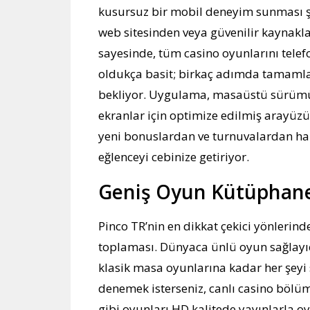
kusursuz bir mobil deneyim sunması şar
web sitesinden veya güvenilir kaynakl
sayesinde, tüm casino oyunlarını telef
oldukça basit; birkaç adımda tamamlanı
bekliyor. Uygulama, masaüstü sürümün
ekranlar için optimize edilmiş arayüzüy
yeni bonuslardan ve turnuvalardan hab
eğlenceyi cebinize getiriyor.
Geniş Oyun Kütüphanes
Pinco TR’nin en dikkat çekici yönlerinde
toplaması. Dünyaca ünlü oyun sağlayıcı
klasik masa oyunlarına kadar her şeyi 
denemek isterseniz, canlı casino bölüm
gibi oyunları HD kalitede yayınlarla oy