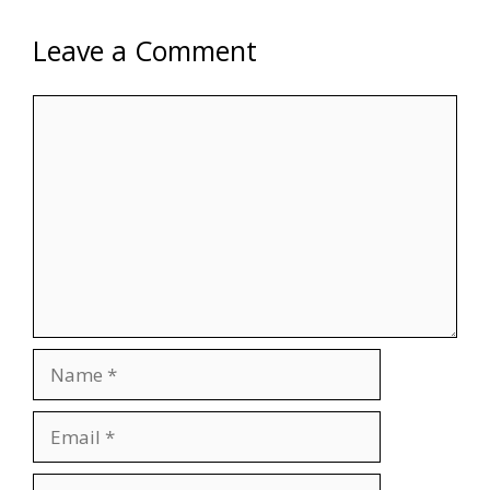
Leave a Comment
Comment
Name
Email
Website