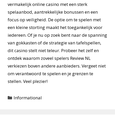
vermakelijk online casino met een sterk
spelaanbod, aantrekkelijke bonussen en een
focus op veiligheid. De optie om te spelen met
een kleine storting maakt het toegankelijk voor
iedereen. Of je nu op zoek bent naar de spanning
van gokkasten of de strategie van tafelspellen,
dit casino stelt niet teleur. Probeer het zelf en
ontdek waarom zoveel spelers Review NL
verkiezen boven andere aanbieders. Vergeet niet
om verantwoord te spelen en je grenzen te
stellen. Veel plezier!
Categories
Informational