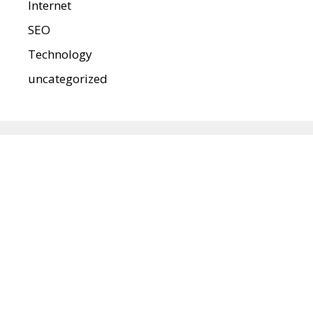
Internet
SEO
Technology
uncategorized