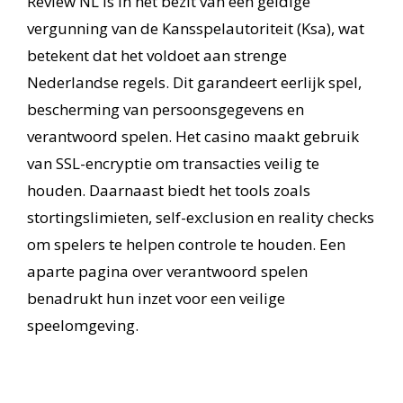
Review NL is in het bezit van een geldige
vergunning van de Kansspelautoriteit (Ksa), wat
betekent dat het voldoet aan strenge
Nederlandse regels. Dit garandeert eerlijk spel,
bescherming van persoonsgegevens en
verantwoord spelen. Het casino maakt gebruik
van SSL-encryptie om transacties veilig te
houden. Daarnaast biedt het tools zoals
stortingslimieten, self-exclusion en reality checks
om spelers te helpen controle te houden. Een
aparte pagina over verantwoord spelen
benadrukt hun inzet voor een veilige
speelomgeving.