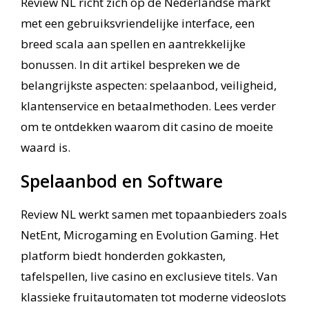
Review NL richt zich op de Nederlandse markt
met een gebruiksvriendelijke interface, een
breed scala aan spellen en aantrekkelijke
bonussen. In dit artikel bespreken we de
belangrijkste aspecten: spelaanbod, veiligheid,
klantenservice en betaalmethoden. Lees verder
om te ontdekken waarom dit casino de moeite
waard is.
Spelaanbod en Software
Review NL werkt samen met topaanbieders zoals
NetEnt, Microgaming en Evolution Gaming. Het
platform biedt honderden gokkasten,
tafelspellen, live casino en exclusieve titels. Van
klassieke fruitautomaten tot moderne videoslots