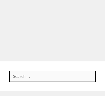
Search
for: