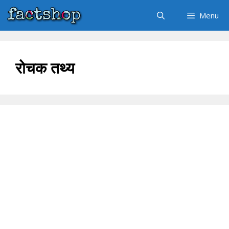
Skip
Menu
to
content
रोचक तथ्य