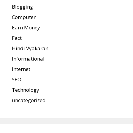
Blogging
Computer
Earn Money
Fact
Hindi Vyakaran
Informational
Internet
SEO
Technology
uncategorized