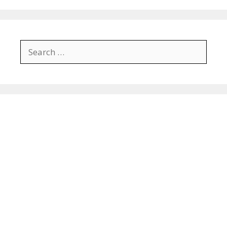
Search
for: