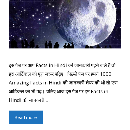
इस पेज पर आप Facts in Hindi की जानकारी पढ़ने वाले हैं तो
इस आर्टिकल को पूरा जरूर पढ़िए। पिछले पेज पर हमने 1000
Amazing Facts in Hindi की जानकारी शेयर की थी तो उस
आर्टिकल को भी पढ़े। चलिए आज इस पेज पर हम Facts in
Hindi की जानकारी …
Read more