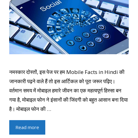
नमस्कार दोस्तों, इस पेज पर हम Mobile Facts in Hindi की
जानकारी पढ़ने वाले हैं तो इस आर्टिकल को पूरा जरूर पढ़िए।
वर्तमान समय में मोबाइल हमारे जीवन का एक महत्वपूर्ण हिस्सा बन
गया है, मोबाइल फोन ने इंसानों की जिंदगी को बहुत आसान बना दिया
है। मोबाइल फोन की …
Read more