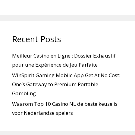
Recent Posts
Meilleur Casino en Ligne : Dossier Exhaustif
pour une Expérience de Jeu Parfaite
WinSpirit Gaming Mobile App Get At No Cost:
One’s Gateway to Premium Portable
Gambling
Waarom Top 10 Casino NL de beste keuze is
voor Nederlandse spelers