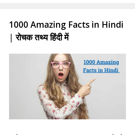
1000 Amazing Facts in Hindi
| रोचक तथ्य हिंदी में