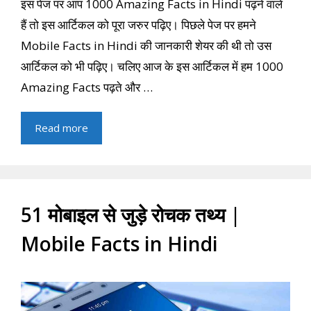
इस पेज पर आप 1000 Amazing Facts in Hindi पढ़ने वाले
हैं तो इस आर्टिकल को पूरा जरुर पढ़िए। पिछले पेज पर हमने
Mobile Facts in Hindi की जानकारी शेयर की थी तो उस
आर्टिकल को भी पढ़िए। चलिए आज के इस आर्टिकल में हम 1000
Amazing Facts पढ़ते और …
Read more
51 मोबाइल से जुड़े रोचक तथ्य |
Mobile Facts in Hindi