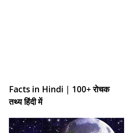
Facts in Hindi | 100+ रोचक
तथ्य हिंदी में