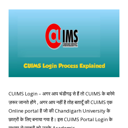
CUIMS Login – अगर आप चंडीगढ़ से हैं तो CUIMS के बारेमे
ज़रूर जानते होंगे , अगर आप नहीं है तोह बतादूँ की CUIMS एक
Online portal है जो की Chandigarh University के
छात्रों के लिए बनाया गया है। इस CUIMS Portal Login के
माध्यम से छात्रों को उनके Academic …