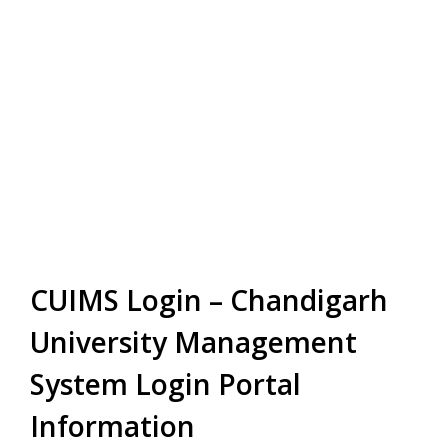
CUIMS Login – Chandigarh
University Management
System Login Portal
Information