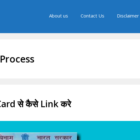
About us
Contact Us
Disclaimer
 Process
d से कैसे Link करे