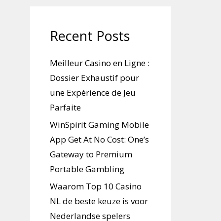
Recent Posts
Meilleur Casino en Ligne :
Dossier Exhaustif pour
une Expérience de Jeu
Parfaite
WinSpirit Gaming Mobile
App Get At No Cost: One’s
Gateway to Premium
Portable Gambling
Waarom Top 10 Casino
NL de beste keuze is voor
Nederlandse spelers