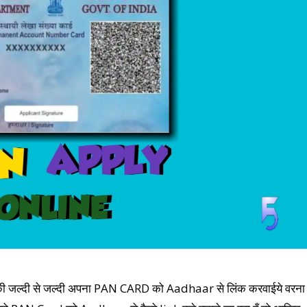
की जल्दी से जल्दी अपना PAN CARD को Aadhaar से लिंक करवाईये वरना