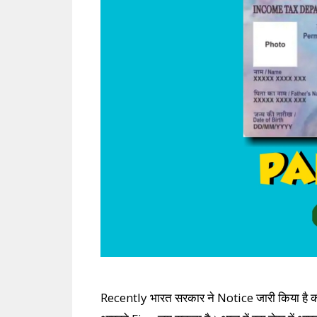
Recently भारत सरकार ने Notice जारी किया है 