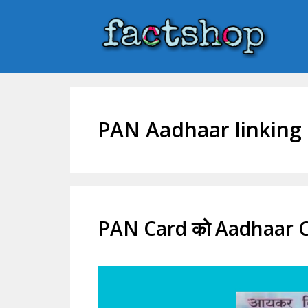
Skip
to
content
PAN Aadhaar linking
PAN Card को Aadhaar Car