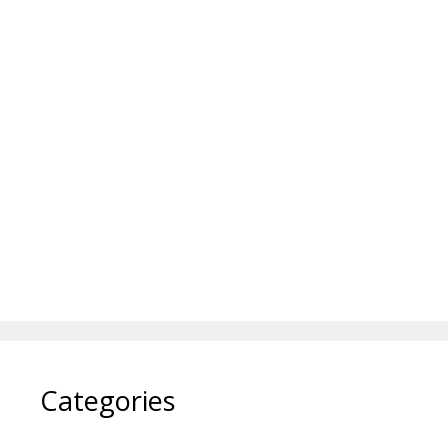
Categories