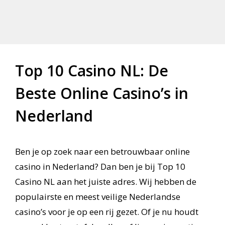
Top 10 Casino NL: De
Beste Online Casino’s in
Nederland
Ben je op zoek naar een betrouwbaar online
casino in Nederland? Dan ben je bij Top 10
Casino NL aan het juiste adres. Wij hebben de
populairste en meest veilige Nederlandse
casino’s voor je op een rij gezet. Of je nu houdt