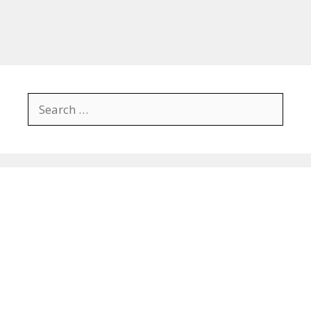
Search
for: