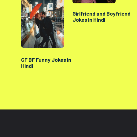
Girlfriend and Boyfriend
Jokes in Hindi
GF BF Funny Jokes in
Hindi