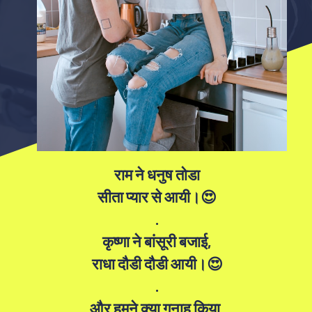
राम ने धनुष तोडा
सीता प्यार से आयी।😍
.
कृष्णा ने बांसूरी बजाई,
राधा दौडी दौडी आयी।😍
.
और हमने क्या गुनाह किया,