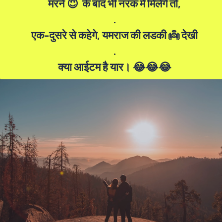
मरने 😇 के बाद भी नरक मे मिलेगे तो,
.
एक-दुसरे से कहेगे, यमराज की लडकी 👼 देखी
.
क्या आईटम है यार। 😂😂😂