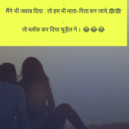
.
मैंने भी जवाब दिया : तो हम भी माता-पिता बन जाये,🙈🙈
.
तो ब्लॉक कर दिया चुड़ैल ने। 😂😂😂