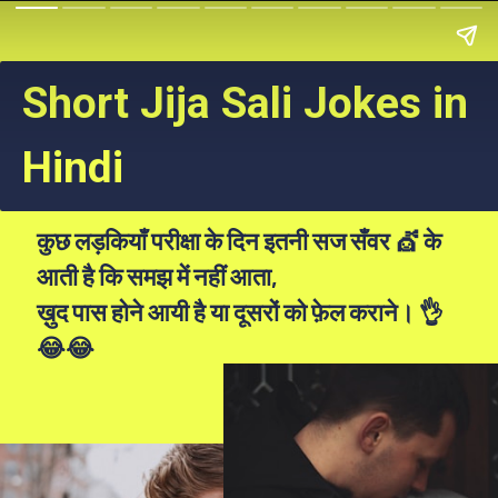
Short Jija Sali Jokes in
Hindi
कुछ लड़कियाँ परीक्षा के दिन इतनी सज सँवर 💇 के
आती है कि समझ में नहीं आता,
ख़ुद पास होने आयी है या दूसरों को फ़ेल कराने। 👌
😂😂