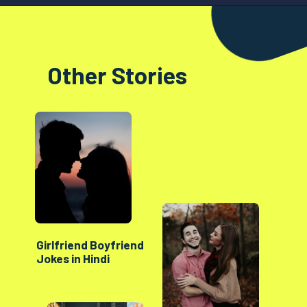
Opening
https://factshop.net/web-stories/boyfriends-jokes-in-hindi/
Other Stories
Girlfriend Boyfriend
Jokes in Hindi