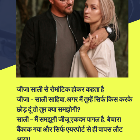
जीजा साली से रोमांटिक होकर कहता है
जीजा - साली साहिबा,अगर मैं तुम्हें सिर्फ किस करके
छोड़ दूं तो तुम क्या समझोगी?
साली - मैं समझूगी जीजू एकदम पागल है. बेचारा
बैंकाक गया और सिर्फ एयरपोर्ट से ही वापस लौट
आया!