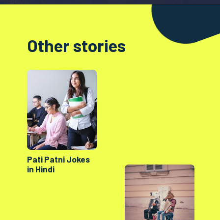
Opening
https://factshop.net/web-stories/boyfriends-jokes-in-hindi/
Other stories
Pati Patni Jokes
in Hindi