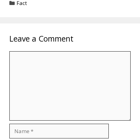
Categories
Fact
Leave a Comment
Comment
Name