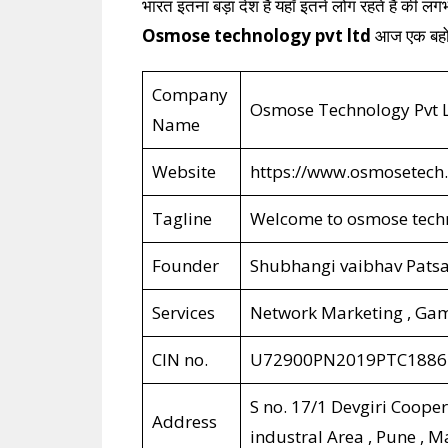
भारत इतना बड़ा देश है यहाँ इतने लोग रहते हैं की लग
Osmose technology pvt ltd
आज एक बहो
Company
Osmose Technology Pvt 
Name
Website
https://www.osmosetech
Tagline
Welcome to osmose tech
Founder
Shubhangi vaibhav Pats
Services
Network Marketing , Gam
CIN no.
U72900PN2019PTC1886
S no. 17/1 Devgiri Coope
Address
industral Area , Pune , M